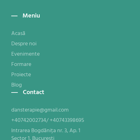
Meniu
Acasă
Despre noi
Evenimente
Formare
Proiecte
Blog
Contact
dansterapie@gmail.com
+40742002734/ +40743398695
Intrarea Bogdănița nr. 3, Ap. 1
Sector 1, București