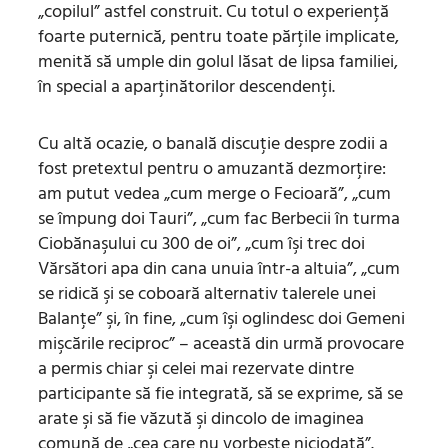
„copilul” astfel construit. Cu totul o experienţă
foarte puternică, pentru toate părţile implicate,
menită să umple din golul lăsat de lipsa familiei,
în special a aparţinătorilor descendenţi.
Cu altă ocazie, o banală discuţie despre zodii a
fost pretextul pentru o amuzantă dezmorţire:
am putut vedea „cum merge o Fecioară”, „cum
se împung doi Tauri”, „cum fac Berbecii în turma
Ciobănaşului cu 300 de oi”, „cum îşi trec doi
Vărsători apa din cana unuia într-a altuia”, „cum
se ridică şi se coboară alternativ talerele unei
Balanţe” şi, în fine, „cum îşi oglindesc doi Gemeni
mişcările reciproc” – această din urmă provocare
a permis chiar şi celei mai rezervate dintre
participante să fie integrată, să se exprime, să se
arate şi să fie văzută şi dincolo de imaginea
comună de „cea care nu vorbeşte niciodată”.