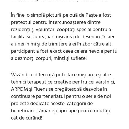
În fine, o simplă pictură pe ouă de Paşte a fost
pretextul pentru intercunoaşterea dintre
rezidenţi şi voluntari cooptaţi special pentru a
facilita sesiunea, iar mişcarea de desenare în aer
a unei inimi şi de trimitere a ei în zbor către alt
participant a fost exact ceea ce era nevoie pentu
a dezmorţi corpuri, minţi şi suflete!
Văzând ce diferenţă pote face mişcarea şi alte
tehnici terapeutice creative pentru cei vârstnici,
ARPDM şi Fluens se pregătesc să dezvolte în
continuare parteneriatul pentru o serie de noi
proiecte dedicate acestei categorii de
beneficiari…rămâneţi aproape pentru noutăţi
cât de curând!