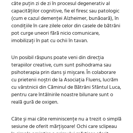
câte puţin zi de zi în procesul degenerativ al
capacităţilor cognitive, fie el firesc sau patologic
(cum e cazul demenţei Alzheimer, bunăoară), în
condiţiile în care zilele celor din casele de bătrâni
pot curge uneori fără nicio comunicare,
imobilizaţi în pat cu ochii în tavan.
Un posibil răspuns poate veni din direcţia
terapiilor creative, cum sunt psihodrama sau
psihoterapia prin dans şi mişcare. În colaborare
cu prietenii noştri de la Asociaţia Fluens, lucrăm
cu vârstnicii din Căminul de Bătrâni Sfântul Luca,
pentru care întâlnirile noastre bilunare sunt o
reală gură de oxigen.
Câte şi mai câte reminiscenţe nu a trezit o simplă
sesiune de oferit mărţişoare! Ochi care sclipeau