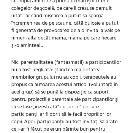
la simpla amintire a primului mărţişor oferit
colegelor de şcoală, pe care îl crezuse demult
uitat. Iar când mişcarea a putut să spargă
încremenirea de pe scaune, câtă duioşie a putut
fi generată de provocarea de a o invita la vals pe
nimeni alta decât mama, mama pe care fiecare
şi-o amintea!…
Nici parentalitatea (fantasmată) a participanţilor
nu a fost neglijată: ştiind că majoritatea
membrilor grupului nu au copii, terapeutele au
propus ca autoarea acestui articol (voluntară în
acel grup) să se pună la dispoziţie ca suport
pentru proiecţiile parentale ale participanţilor şi
să se lase „înzestrată” cu „ursiri” pe care
participanţii ar fi dorit să le facă propriilor lor
copii. Apoi, participanţii au fost invitaţi să arate
ce i-ar fi făcut pe ei un părinte bun pentru