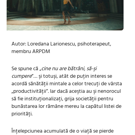
Autor: Loredana Larionescu, psihoterapeut,
membru ARPDM
Se spune că „
cine nu are bătrâni, să-şi
cumpere
”… şi totuşi, atât de puţin interes se
acordă sănătăţii mintale a celor trecuţi de vârsta
„productivităţii”. Iar dacă aceştia au şi nenorocul
să fie instituţionalizaţi, grija societăţii pentru
bunăstarea lor rămâne mereu la capătul listei de
priorităţi.
Înţelepciunea acumulată de o viaţă se pierde